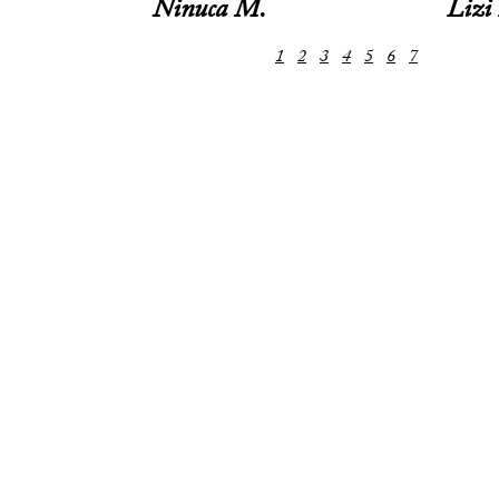
Ninuca M.
Lizi
1
2
3
4
5
6
7