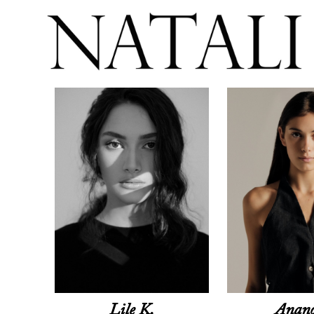
Lile K.
Anano