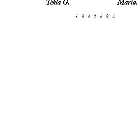
Tekla G.
Maria
1
2
3
4
5
6
7